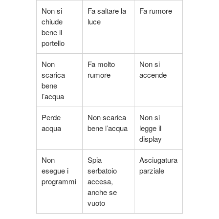
Non si
Fa saltare la
Fa rumore
chiude
luce
bene il
portello
Non
Fa molto
Non si
scarica
rumore
accende
bene
l’acqua
Perde
Non scarica
Non si
acqua
bene l’acqua
legge il
display
Non
Spia
Asciugatura
esegue i
serbatoio
parziale
programmi
accesa,
anche se
vuoto