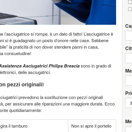
Ca
l’asciugatrice si rompe, è un dato di fatto! L’asciugatrice è
anni si è guadagnato un posto d’onore nelle case. Sebbene
ile” la praticità di non dover stendere panni in casa,
Cit
na consuetudine!
ssistenza Asciugatrici Philips Brescia
sono in grado di
Ma
ttronici, delle asciugatrici.
n pezzi originali!
Pri
iugatrici prevedono la sostituzione con pezzi originali
ità, per assicurare alle riparazioni una maggiore durata. Ecco
ronte quotidianamente:
Me
gira il tamburo
Non si apre il portello