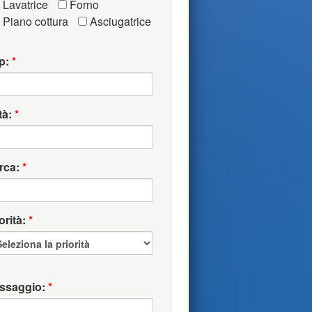
Lavatrice
Forno
Piano cottura
Asciugatrice
p:
*
tà:
*
rca:
*
orità:
*
ssaggio:
*