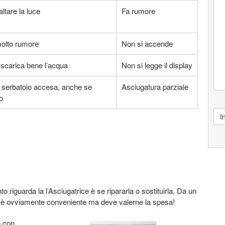
altare la luce
Fa rumore
olto rumore
Non si accende
scarica bene l’acqua
Non si legge il display
 serbatoio accesa, anche se
Asciugatura parziale
o
nto riguarda la l’Asciugatrice è se ripararla o sostituirla. Da un
a è ovviamente conveniente ma deve valerne la spesa!
o con