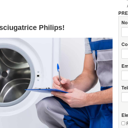
PRE
No
sciugatrice Philips!
Co
Em
Te
El
F