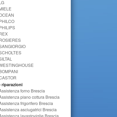
LG
MIELE
OCEAN
PHILCO
PHILIPS
REX
ROSIERES
SANGIORGIO
SCHOLTES
SILTAL
WESTINGHOUSE
BOMPANI
CASTOR
e riparazioni
Assistenza forno Brescia
Assistenza piano cottura Brescia
Assistenza frigorifero Brescia
Assistenza asciugatrici Brescia
Assistenza lavastoviglie Brescia