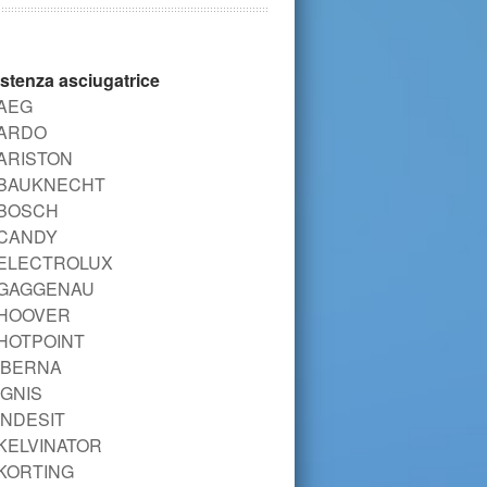
stenza asciugatrice
AEG
ARDO
ARISTON
BAUKNECHT
BOSCH
CANDY
ELECTROLUX
GAGGENAU
HOOVER
HOTPOINT
IBERNA
IGNIS
INDESIT
KELVINATOR
KORTING