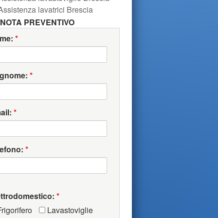
Assistenza lavatrici Brescia
NOTA PREVENTIVO
me:
*
gnome:
*
ail:
*
lefono:
*
ettrodomestico:
*
rigorifero
Lavastoviglie